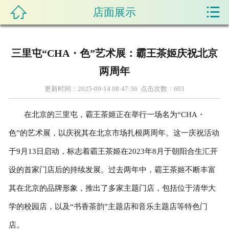


店面展示

首页
关于我们
三里屯“CHA・色”艺术展：霸王茶姬庆祝北京
产品展示
两周年
更新时间：2025-09-14 08:47:36 点击次数：
603
新闻资讯
在北京的三里屯，霸王茶姬正在举行一场名为“CHA・
店面展示
色”的艺术展，以庆祝其在北京市场扎根两周年。这一庆祝活动
科普知识
于9月13日启动，标志着霸王茶姬在2023年8月于朝阳合生汇开
设的首家门店后的持续发展。过去两年中，霸王茶姬不断丰富
在线留言
其在北京的品牌形象，推出了多家主题门店，包括位于清华大
联系我们
学的校园店，以及“书香茶韵”主题店和音乐主题店等特色门
店。